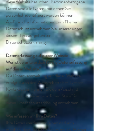
diese Website besuchen. Personenbezogene
Daten sind alle Daten, mit denen Sie
persönlich identifiziert werden können.
Ausführliche Informationen zum Thema
Datenschutz entnehmen Sie unserer unter
diesem Text aufgeführten
Datenschutzerklärung.
Datenerfassung auf dieser Website
Wer ist verantwortlich für die Datenerfassung
auf dieser Website?
Die Datenverarbeitung auf dieser Website
erfolgt durch den Websitebetreiber. Dessen
Kontaktdaten können Sie dem Abschnitt
„Hinweis zur Verantwortlichen Stelle“ in
dieser Datenschutzerklärung entnehmen.
Wie erfassen wir Ihre Daten?
Ihre Daten werden zum einen dadurch
erhoben, dass Sie uns diese mitteilen. Hierbei