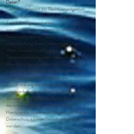
Daten?
Sie haben jederzeit das Recht, unentgeltlich
Auskunft über Herkunft, Empfänger und
Zweck Ihrer gespeicherten
personenbezogenen Daten zu erhalten. Sie
haben außerdem ein Recht, die Berichtigung
oder Löschung dieser Daten zu verlangen.
Wenn Sie eine Einwilligung zur
Datenverarbeitung erteilt haben, können Sie
diese Einwilligung jederzeit für die Zukunft
widerrufen. Außerdem haben Sie das Recht,
unter bestimmten Umständen die
Einschränkung der Verarbeitung Ihrer
personenbezogenen Daten zu verlangen. Des
Weiteren steht Ihnen ein Beschwerderecht bei
der zuständigen Aufsichtsbehörde zu.
Hierzu sowie zu weiteren Fragen zum Thema
Datenschutz können Sie sich jederzeit an uns
wenden.