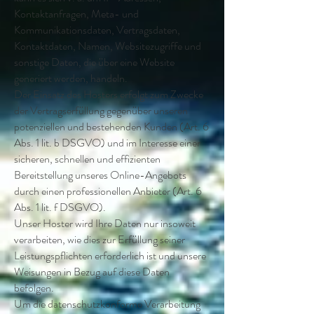
Kontaktanfragen, Meta- und
Kommunikationsdaten, Vertragsdaten,
Kontaktdaten, Namen, Websitezugriffe und
sonstige Daten, die über eine Website
generiert werden, handeln.
Der Einsatz des Hosters erfolgt zum Zwecke
der Vertragserfüllung gegenüber unseren
potenziellen und bestehenden Kunden (Art. 6
Abs. 1 lit. b DSGVO) und im Interesse einer
sicheren, schnellen und effizienten
Bereitstellung unseres Online-Angebots
durch einen professionellen Anbieter (Art. 6
Abs. 1 lit. f DSGVO).
Unser Hoster wird Ihre Daten nur insoweit
verarbeiten, wie dies zur Erfüllung seiner
Leistungspflichten erforderlich ist und unsere
Weisungen in Bezug auf diese Daten
befolgen.
Um die datenschutzkonforme Verarbeitung