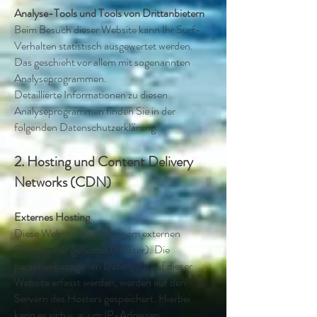
Analyse-Tools und Tools von Dritt­anbietern
Beim Besuch dieser Website kann Ihr Surf-
Verhalten statistisch ausgewertet werden.
Das geschieht vor allem mit sogenannten
Analyseprogrammen.
Detaillierte Informationen zu diesen
Analyseprogrammen finden Sie in der
folgenden Datenschutzerklärung.
2. Hosting und Content Delivery
Networks (CDN)
Externes Hosting
Diese Website wird bei einem externen
Dienstleister gehostet (Hoster). Die
personenbezogenen Daten, die auf dieser
Website erfasst werden, werden auf den
Servern des Hosters gespeichert. Hierbei
kann es sich v. a. um IP-Adressen,