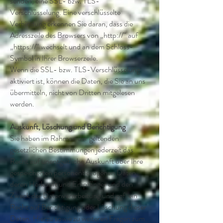
senden, eine SSL- bzw. TLS-
Verschlüsselung. Eine verschlüsselte
Verbindung erkennen Sie daran, dass die
Adresszeile des Browsers von „http://“ auf
„https://“ wechselt und an dem Schloss-
Symbol in Ihrer Browserzeile.
Wenn die SSL- bzw. TLS-Verschlüsselung
aktiviert ist, können die Daten, die Sie an uns
übermitteln, nicht von Dritten mitgelesen
werden.
Auskunft, Löschung und Berichtigung
Sie haben im Rahmen der geltenden
gesetzlichen Bestimmungen jederzeit das
Recht auf unentgeltliche Auskunft über Ihre
gespeicherten personenbezogenen Daten,
deren Herkunft und Empfänger und den
Zweck der Datenverarbeitung und ggf. ein
Recht auf Berichtigung oder Löschung dieser
Daten. Hierzu sowie zu weiteren Fragen zum