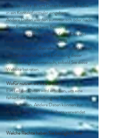
kann es sich z. B. um Daten handeln, die Sie
in ein Kontaktformular eingeben.
Andere Daten werden automatisch oder nach
Ihrer Einwilligung beim Besuch der Website
durch unsere IT-Systeme erfasst. Das sind
vor allem technische Daten (z. B.
Internetbrowser, Betriebssystem oder Uhrzeit
des Seitenaufrufs). Die Erfassung dieser
Daten erfolgt automatisch, sobald Sie diese
Website betreten.
Wofür nutzen wir Ihre Daten?
Ein Teil der Daten wird erhoben, um eine
fehlerfreie Bereitstellung der Website zu
gewährleisten. Andere Daten können zur
Analyse Ihres Nutzerverhaltens verwendet
werden.
Welche Rechte haben Sie bezüglich Ihrer