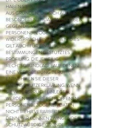
HABEN SIE JEDERZEIT DAS RECHT,
AUS GRÜNDEN, DIE SICH AUS IHRER
BESONDEREN SITUATION ERGEBEN,
GEGEN DIE VERARBEITUNG IHRER
PERSONENBEZOGENEN DATEN
WIDERSPRUCH EINZULEGEN; DIES
GILT AUCH FÜR EIN AUF DIESE
BESTIMMUNGEN GESTÜTZTES
PROFILING. DIE JEWEILIGE
RECHTSGRUNDLAGE, AUF DENEN
EINE VERARBEITUNG BERUHT,
ENTNEHMEN SIE DIESER
DATENSCHUTZERKLÄRUNG. WENN
SIE WIDERSPRUCH EINLEGEN,
WERDEN WIR IHRE BETROFFENEN
PERSONENBEZOGENEN DATEN
NICHT MEHR VERARBEITEN, ES SEI
DENN, WIR KÖNNEN ZWINGENDE
SCHUTZWÜRDIGE GRÜNDE FÜR DIE