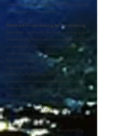
Thema personenbezogene Daten können Sie
sich jederzeit an uns wenden.
Recht auf Einschränkung der Verarbeitung
Sie haben das Recht, die Einschränkung der
Verarbeitung Ihrer personenbezogenen Daten
zu verlangen. Hierzu können Sie sich jederzeit
an uns wenden. Das Recht auf
Einschränkung der Verarbeitung besteht in
folgenden Fällen:
Wenn Sie die Richtigkeit Ihrer bei uns
gespeicherten personenbezogenen Daten
bestreiten, benötigen wir in der Regel Zeit, um
dies zu überprüfen. Für die Dauer der
Prüfung haben Sie das Recht, die
Einschränkung der Verarbeitung Ihrer
personenbezogenen Daten zu verlangen.
Wenn die Verarbeitung Ihrer
personenbezogenen Daten unrechtmäßig