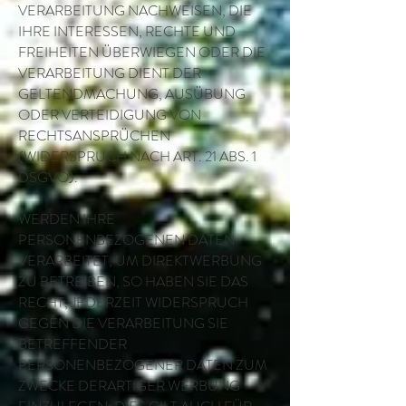
VERARBEITUNG NACHWEISEN, DIE
IHRE INTERESSEN, RECHTE UND
FREIHEITEN ÜBERWIEGEN ODER DIE
VERARBEITUNG DIENT DER
GELTENDMACHUNG, AUSÜBUNG
ODER VERTEIDIGUNG VON
RECHTSANSPRÜCHEN
(WIDERSPRUCH NACH ART. 21 ABS. 1
DSGVO).
WERDEN IHRE
PERSONENBEZOGENEN DATEN
VERARBEITET, UM DIREKTWERBUNG
ZU BETREIBEN, SO HABEN SIE DAS
RECHT, JEDERZEIT WIDERSPRUCH
GEGEN DIE VERARBEITUNG SIE
BETREFFENDER
PERSONENBEZOGENER DATEN ZUM
ZWECKE DERARTIGER WERBUNG