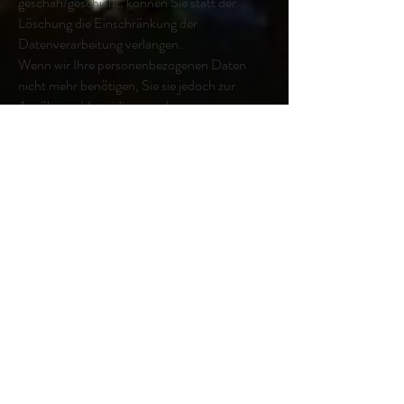
geschah/geschieht, können Sie statt der
Löschung die Einschränkung der
Datenverarbeitung verlangen.
Wenn wir Ihre personenbezogenen Daten
nicht mehr benötigen, Sie sie jedoch zur
Ausübung, Verteidigung oder
Geltendmachung von Rechtsansprüchen
benötigen, haben Sie das Recht, statt der
Löschung die Einschränkung der
Verarbeitung Ihrer personenbezogenen Daten
zu verlangen.
Wenn Sie einen Widerspruch nach Art. 21
Abs. 1 DSGVO eingelegt haben, muss eine
Abwägung zwischen Ihren und unseren
Interessen vorgenommen werden. Solange
noch nicht feststeht, wessen Interessen
überwiegen, haben Sie das Recht, die
Einschränkung der Verarbeitung Ihrer
personenbezogenen Daten zu verlangen.
Wenn Sie die Verarbeitung Ihrer