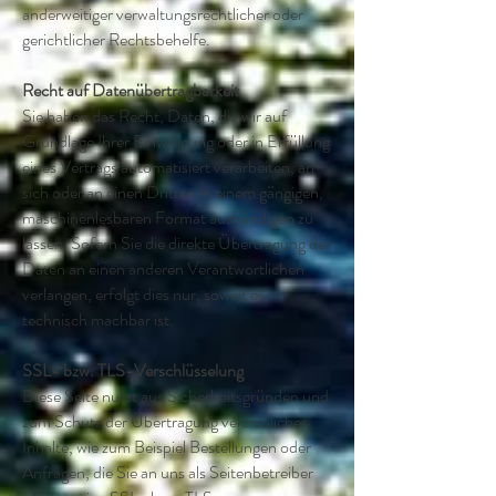
anderweitiger verwaltungsrechtlicher oder
gerichtlicher Rechtsbehelfe.
Recht auf Daten­übertrag­barkeit
Sie haben das Recht, Daten, die wir auf
Grundlage Ihrer Einwilligung oder in Erfüllung
eines Vertrags automatisiert verarbeiten, an
sich oder an einen Dritten in einem gängigen,
maschinenlesbaren Format aushändigen zu
lassen. Sofern Sie die direkte Übertragung der
Daten an einen anderen Verantwortlichen
verlangen, erfolgt dies nur, soweit es
technisch machbar ist.
SSL- bzw. TLS-Verschlüsselung
Diese Seite nutzt aus Sicherheitsgründen und
zum Schutz der Übertragung vertraulicher
Inhalte, wie zum Beispiel Bestellungen oder
Anfragen, die Sie an uns als Seitenbetreiber