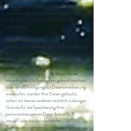
mit anderen über die Zwecke und Mittel der
Verarbeitung von personenbezogenen Daten
(z. B. Namen, E-Mail-Adressen o. Ä.)
entscheidet.
Speicherdauer
Soweit innerhalb dieser Datenschutzerklärung
keine speziellere Speicherdauer genannt
wurde, verbleiben Ihre personenbezogenen
Daten bei uns, bis der Zweck für die
Datenverarbeitung entfällt. Wenn Sie ein
berechtigtes Löschersuchen geltend machen
oder eine Einwilligung zur Datenverarbeitung
widerrufen, werden Ihre Daten gelöscht,
sofern wir keinen anderen rechtlich zulässigen
Gründe für die Speicherung Ihrer
personenbezogenen Daten haben (z.B.
steuer- oder handelsrechtliche
Aufbewahrungsfristen); im letztgenannten