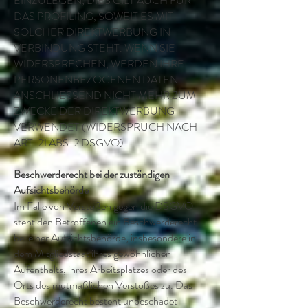
EINZULEGEN; DIES GILT AUCH FÜR
DAS PROFILING, SOWEIT ES MIT
SOLCHER DIREKTWERBUNG IN
VERBINDUNG STEHT. WENN SIE
WIDERSPRECHEN, WERDEN IHRE
PERSONENBEZOGENEN DATEN
ANSCHLIESSEND NICHT MEHR ZUM
ZWECKE DER DIREKTWERBUNG
VERWENDET (WIDERSPRUCH NACH
ART. 21 ABS. 2 DSGVO).
Beschwerde­recht bei der zuständigen
Aufsichts­behörde
Im Falle von Verstößen gegen die DSGVO
steht den Betroffenen ein Beschwerderecht
bei einer Aufsichtsbehörde, insbesondere in
dem Mitgliedstaat ihres gewöhnlichen
Aufenthalts, ihres Arbeitsplatzes oder des
Orts des mutmaßlichen Verstoßes zu. Das
Beschwerderecht besteht unbeschadet