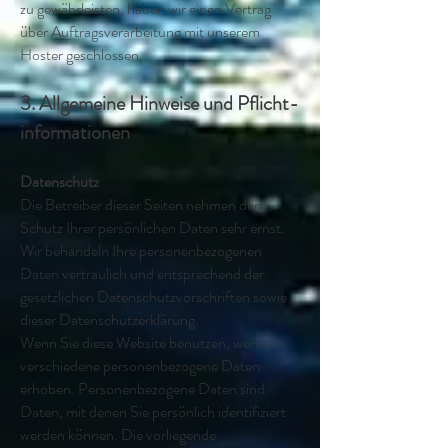
zu gewährleisten, haben wir einen Vertrag
über Auftragsverarbeitung mit unserem
Hoster geschlossen.
3. Allgemeine Hinweise und Pflicht­
informationen
Datenschutz
Die Betreiber dieser Seiten nehmen den
Schutz Ihrer persönlichen Daten sehr ernst.
Wir behandeln Ihre personenbezogenen
Daten vertraulich und entsprechend der
gesetzlichen Datenschutzvorschriften sowie
dieser Datenschutzerklärung.
Wenn Sie diese Website benutzen, werden
verschiedene personenbezogene Daten
erhoben. Personenbezogene Daten sind
Daten, mit denen Sie persönlich identifiziert
werden können. Die vorliegende