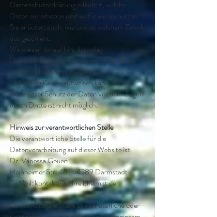
Datenschutzerklärung erläutert, welche
Daten wir erheben und wofür wir sie nutzen.
Sie erläutert auch, wie und zu welchem Zweck
das geschieht.
Wir weisen darauf hin, dass die
Datenübertragung im Internet (z. B. bei der
Kommunikation per E-Mail)
Sicherheitslücken aufweisen kann. Ein
lückenloser Schutz der Daten vor dem Zugriff
durch Dritte ist nicht möglich.
Hinweis zur verantwortlichen Stelle
Die verantwortliche Stelle für die
Datenverarbeitung auf dieser Website ist:
Dr. Vanessa Geuen
Heinheimer Str. 48 · 64289 Darmstadt
E-Mail:
kontakt@schreibheimat.de
Verantwortliche Stelle ist die natürliche oder
juristische Person, die allein oder gemeinsam