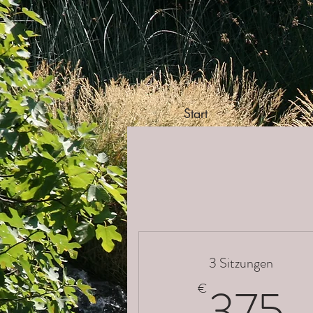
Start
3 Sitzungen
3
375
€