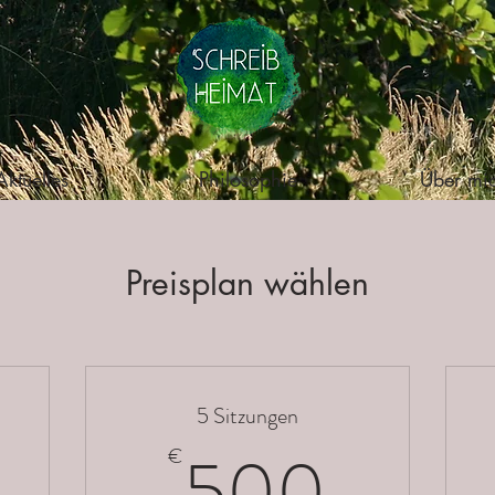
Aktuelles
Philosophie
Über mi
Preisplan wählen
5 Sitzungen
75€
500
500
€