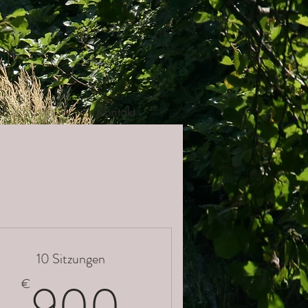
ch
Kontakt
10 Sitzungen
€
900€
900
€